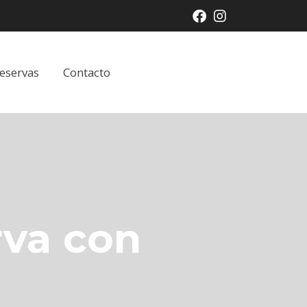
eservas
Contacto
rva con