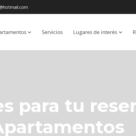
n@hotmail.com
artamentos
Servicios
Lugares de interés
R
s para tu rese
Apartamentos