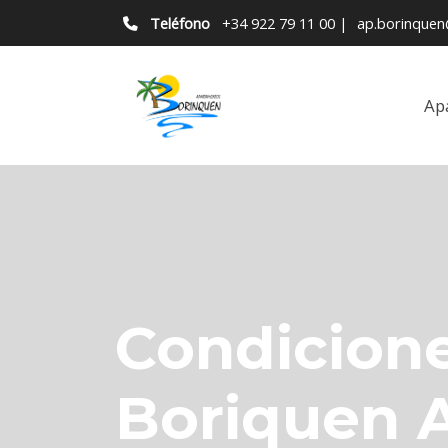
Teléfono
+34 922 79 11 00
|
ap.borinque
Ap
Condicione
Boriquen 